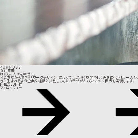
P
U
R
P
O
S
E
存在意義
はたらく人々を幸せに。
私たちだからできる「ワークデザイン」によって、はたらく空間やしくみを進化させ、一人
ぎと生まれるよう企業や組織と共創し、人々の幸せがふくらんでいく世界を実現します。
PHILOSOPHY
フィロソフィー