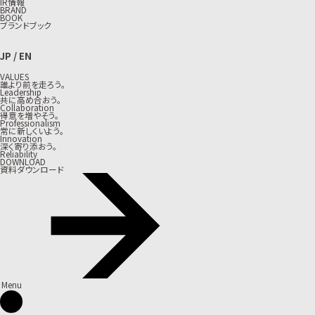
IR情報
BRAND
BOOK
ブランドブック
JP
/
EN
VALUES
誰より前を走ろう。
Leadership
共に高め合おう。
Collaboration
得意を増やそう。
Professionalism
常に新しくいよう。
Innovation
深く寄り添おう。
Reliability
DOWNLOAD
資料ダウンロード
Menu