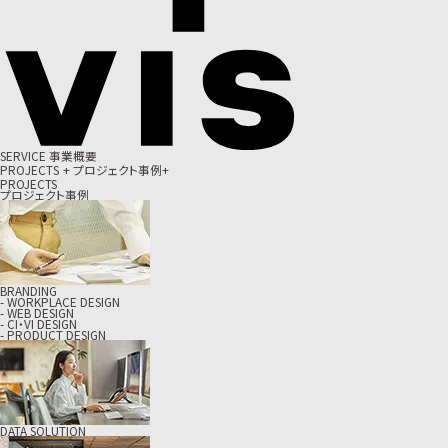
S
E
R
V
I
C
E
事
業
概
要
P
R
O
J
E
C
T
S
+
プ
ロ
ジ
ェ
ク
ト
事
例
+
PROJECTS
プロジェクト事例
BRANDING
- WORKPLACE DESIGN
- WEB DESIGN
- CI・VI DESIGN
- PRODUCT DESIGN
DATA SOLUTION