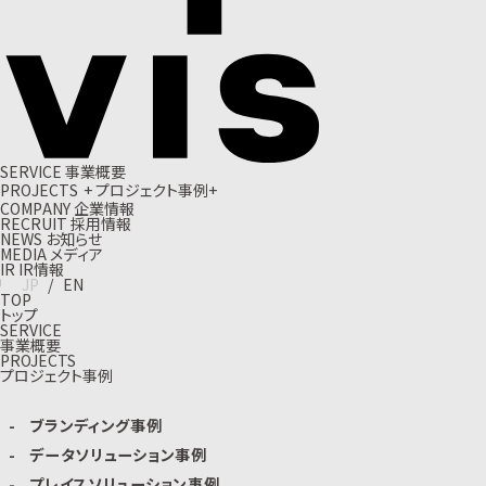
S
E
R
V
I
C
E
事
業
概
要
P
R
O
J
E
C
T
S
+
プ
ロ
ジ
ェ
ク
ト
事
例
+
C
O
M
P
A
N
Y
企
業
情
報
R
E
C
R
U
I
T
採
用
情
報
N
E
W
S
お
知
ら
せ
M
E
D
I
A
メ
デ
ィ
ア
I
R
I
R
情
報
J
P
/
E
N
TOP
トップ
SERVICE
事業概要
PROJECTS
プロジェクト事例
ブランディング事例
データソリューション事例
プレイスソリューション事例