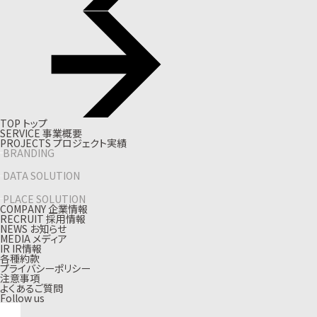
T
O
P
ト
ッ
プ
S
E
R
V
I
C
E
事
業
概
要
P
R
O
J
E
C
T
S
プ
ロ
ジ
ェ
ク
ト
実
績
BRANDING
DATA SOLUTION
PLACE SOLUTION
C
O
M
P
A
N
Y
企
業
情
報
R
E
C
R
U
I
T
採
用
情
報
N
E
W
S
お
知
ら
せ
M
E
D
I
A
メ
デ
ィ
ア
I
R
I
R
情
報
各種約款
プライバシーポリシー
注意事項
よくあるご質問
Follow us