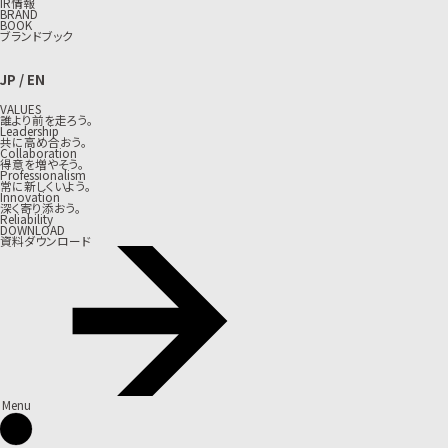
IR情報
BRAND
BOOK
ブランドブック
JP
/
EN
VALUES
誰より前を走ろう。
Leadership
共に高め合おう。
Collaboration
得意を増やそう。
Professionalism
常に新しくいよう。
Innovation
深く寄り添おう。
Reliability
DOWNLOAD
資料ダウンロード
Menu