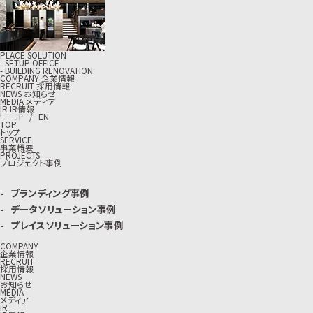
PLACE SOLUTION
- SETUP OFFICE
- BUILDING RENOVATION
C
O
M
P
A
N
Y
企
業
情
報
R
E
C
R
U
I
T
採
用
情
報
N
E
W
S
お
知
ら
せ
M
E
D
I
A
メ
デ
ィ
ア
I
R
I
R
情
報
J
P
/
E
N
TOP
トップ
SERVICE
事業概要
PROJECTS
プロジェクト事例
ブランディング事例
データソリューション事例
プレイスソリューション事例
COMPANY
企業情報
RECRUIT
採用情報
NEWS
お知らせ
MEDIA
メディア
IR