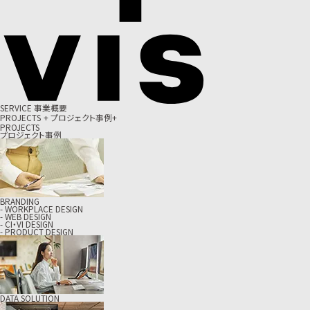
S
E
R
V
I
C
E
事
業
概
要
P
R
O
J
E
C
T
S
+
プ
ロ
ジ
ェ
ク
ト
事
例
+
PROJECTS
プロジェクト事例
BRANDING
- WORKPLACE DESIGN
- WEB DESIGN
- CI・VI DESIGN
- PRODUCT DESIGN
DATA SOLUTION