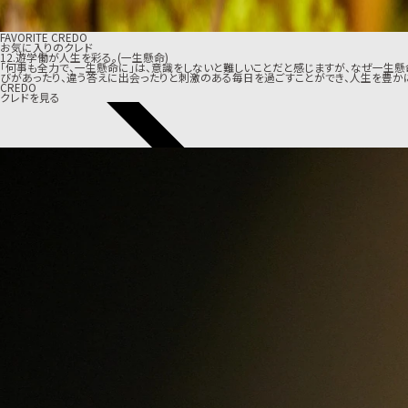
FAVORITE CREDO
お気に入りのクレド
12.遊学働が人生を彩る。(一生懸命)
「何事も全力で、一生懸命に」は、意識をしないと難しいことだと感じますが、なぜ一生
びがあったり、違う答えに出会ったりと刺激のある毎日を過ごすことができ、人生を豊か
CREDO
クレドを見る