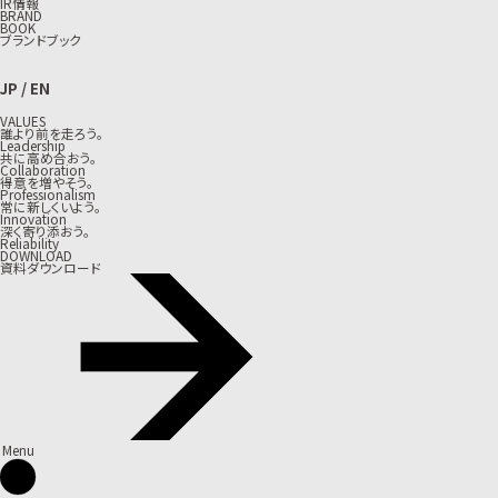
IR情報
BRAND
BOOK
ブランドブック
JP
/
EN
VALUES
誰より前を走ろう。
Leadership
共に高め合おう。
Collaboration
得意を増やそう。
Professionalism
常に新しくいよう。
Innovation
深く寄り添おう。
Reliability
DOWNLOAD
資料ダウンロード
Menu