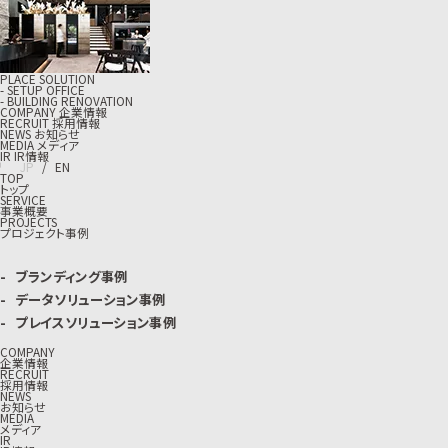
PLACE SOLUTION
- SETUP OFFICE
- BUILDING RENOVATION
C
O
M
P
A
N
Y
企
業
情
報
R
E
C
R
U
I
T
採
用
情
報
N
E
W
S
お
知
ら
せ
M
E
D
I
A
メ
デ
ィ
ア
I
R
I
R
情
報
J
P
/
E
N
TOP
トップ
SERVICE
事業概要
PROJECTS
プロジェクト事例
ブランディング事例
データソリューション事例
プレイスソリューション事例
COMPANY
企業情報
RECRUIT
採用情報
NEWS
お知らせ
MEDIA
メディア
IR