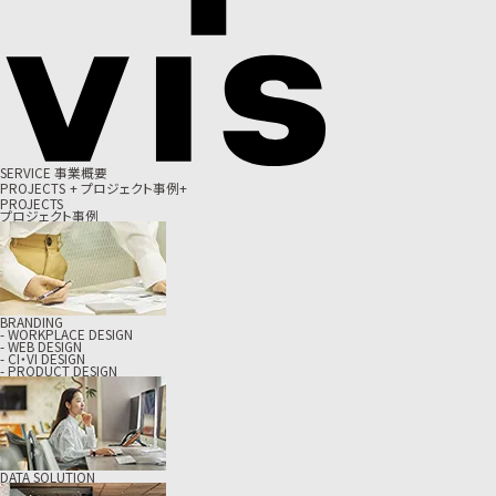
S
E
R
V
I
C
E
事
業
概
要
P
R
O
J
E
C
T
S
+
プ
ロ
ジ
ェ
ク
ト
事
例
+
PROJECTS
プロジェクト事例
BRANDING
- WORKPLACE DESIGN
- WEB DESIGN
- CI・VI DESIGN
- PRODUCT DESIGN
DATA SOLUTION