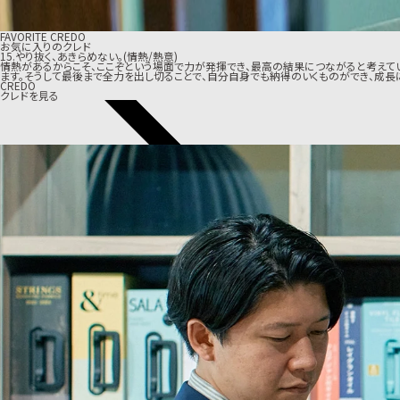
FAVORITE CREDO
お気に入りのクレド
15.やり抜く、あきらめない。(情熱/熱意)
情熱があるからこそ、ここぞという場面で力が発揮でき、最高の結果につながると考えてい
ます。そうして最後まで全力を出し切ることで、自分自身でも納得のいくものができ、成長
CREDO
クレドを見る