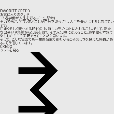
FAVORITE CREDO
お気に入りのクレド
12.遊学働が人生を彩る。(一生懸命)
全力で働き、学び、遊ぶことが自分を成長させ、人生を豊かにすると考えてい
ます。
目まぐるしく変化する時代の中、新しいモノ・コトにふれること。そして、新た
な出会いや経験から知識を得て、それを知恵に変えること。遊学働を本気で
楽しむからこそ実現できることだと思います。
そして、どんな場面でも一生懸命取り組むからこそ楽しさを超えた感動があ
る。そう信じています。
CREDO
クレドを見る