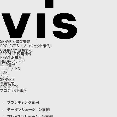
S
E
R
V
I
C
E
事
業
概
要
P
R
O
J
E
C
T
S
+
プ
ロ
ジ
ェ
ク
ト
事
例
+
C
O
M
P
A
N
Y
企
業
情
報
R
E
C
R
U
I
T
採
用
情
報
N
E
W
S
お
知
ら
せ
M
E
D
I
A
メ
デ
ィ
ア
I
R
I
R
情
報
J
P
/
E
N
TOP
トップ
SERVICE
事業概要
PROJECTS
プロジェクト事例
ブランディング事例
データソリューション事例
プレイスソリューション事例