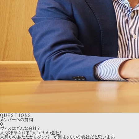
Q
U
E
S
T
I
O
N
S
メンバーへの質問
Q
ヴィスはどんな会社？
人間味あふれる"人"がいい会社！
人想いのあたたかいメンバーが集まっている会社だと思います。