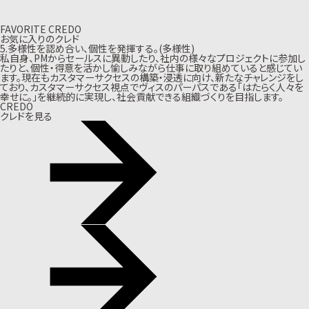
FAVORITE CREDO
お気に入りのクレド
5.多様性を認め合い、個性を発揮する。(多様性)
私自身、PMからセールスに異動したり、社内の様々なプロジェクトに参加し
たりと、個性・得意を活かし愉しみながら仕事に取り組めていると感じてい
ます。現在もカスタマーサクセスの構築・浸透に向け、新たなチャレンジをし
ており、カスタマーサクセス視点でヴィスのパーパスである「はたらく人々を
幸せに。」を継続的に実現し、社会貢献できる組織づくりを目指します。
CREDO
クレドを見る