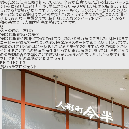
様のために仕事に取り組んでいます。 全員が自責でモノゴトを捉え、パーフェ
クトを目指す『上昇』志向や、常に足りないものや新しいものを吸収し、学ぼ
うとする『情熱』があります。若いメンバーもベテランメンバーにとってのメン
ターとなり得る集団です。その中で『匠』のデザイン力でお客様に喜んで頂け
るようみんな一生懸命です。 私自身、こんなメンバーと何が『正しい』かを行
動の基本とし、人間力を高め続けていきます。
Q
休日の過ごし方は？
掃除と洗濯で心の浄化
掃除と洗濯が趣味と言っても過言ではないと最近気づきました。休日はまず
コーヒーを飲んで一息ついた後、掃除からスタートすることがほとんどです。
部屋の乱れは心の乱れを反映していると思っておりますが、逆に部屋をキレ
イにすることで心の整理や浄化を行っています。洗濯においては、お気に入り
の柔軟剤の香りを嗅ぐことで癒されます。頭も心もスッキリした状態で仕事
を迎えるための準備だと考えています。
P
R
O
J
E
C
T
S
携わったプロジェクト