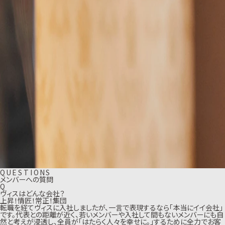
Q
U
E
S
T
I
O
N
S
メンバーへの質問
Q
ヴィスはどんな会社？
上昇！情匠！常正！集団
転職を経てヴィスに入社しましたが、一言で表現するなら「本当にイイ会社」
です。代表との距離が近く、若いメンバーや入社して間もないメンバーにも自
然と考えが浸透し、全員が「はたらく人々を幸せに。」するために全力でお客