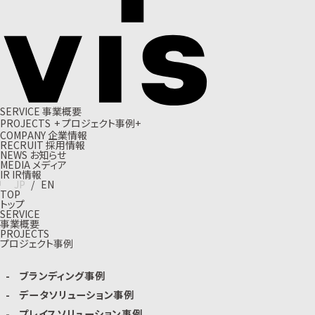
S
E
R
V
I
C
E
事
業
概
要
P
R
O
J
E
C
T
S
+
プ
ロ
ジ
ェ
ク
ト
事
例
+
C
O
M
P
A
N
Y
企
業
情
報
R
E
C
R
U
I
T
採
用
情
報
N
E
W
S
お
知
ら
せ
M
E
D
I
A
メ
デ
ィ
ア
I
R
I
R
情
報
J
P
/
E
N
TOP
トップ
SERVICE
事業概要
PROJECTS
プロジェクト事例
ブランディング事例
データソリューション事例
プレイスソリューション事例