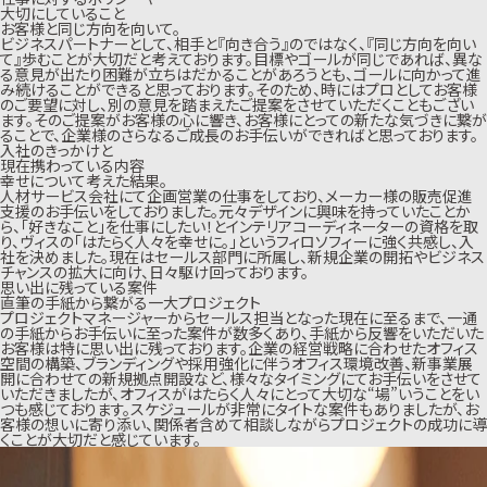
大切にしていること
お客様と同じ方向を向いて。
ビジネスパートナーとして、相手と『向き合う』のではなく、『同じ方向を向い
て』歩むことが大切だと考えております。目標やゴールが同じであれば、異な
る意見が出たり困難が立ちはだかることがあろうとも、ゴールに向かって進
み続けることができると思っております。そのため、時にはプロとしてお客様
のご要望に対し、別の意見を踏まえたご提案をさせていただくこともござい
ます。そのご提案がお客様の心に響き、お客様にとっての新たな気づきに繋が
ることで、企業様のさらなるご成長のお手伝いができればと思っております。
入社のきっかけと
現在携わっている内容
幸せについて考えた結果。
人材サービス会社にて企画営業の仕事をしており、メーカー様の販売促進
支援のお手伝いをしておりました。元々デザインに興味を持っていたことか
ら、「好きなこと」を仕事にしたい！とインテリアコーディネーターの資格を取
り、ヴィスの「はたらく人々を幸せに。」というフィロソフィーに強く共感し、入
社を決めました。現在はセールス部門に所属し、新規企業の開拓やビジネス
チャンスの拡大に向け、日々駆け回っております。
思い出に残っている案件
直筆の手紙から繋がる一大プロジェクト
プロジェクトマネージャーからセールス担当となった現在に至るまで、一通
の手紙からお手伝いに至った案件が数多くあり、手紙から反響をいただいた
お客様は特に思い出に残っております。企業の経営戦略に合わせたオフィス
空間の構築、ブランディングや採用強化に伴うオフィス環境改善、新事業展
開に合わせての新規拠点開設など、様々なタイミングにてお手伝いをさせて
いただきましたが、オフィスがはたらく人々にとって大切な“場”いうことをい
つも感じております。スケジュールが非常にタイトな案件もありましたが、お
客様の想いに寄り添い、関係者含めて相談しながらプロジェクトの成功に導
くことが大切だと感じています。