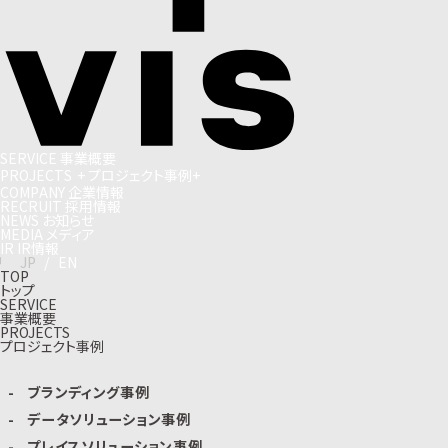
S
E
R
V
I
C
E
事
業
概
要
P
R
O
J
E
C
T
S
+
プ
ロ
ジ
ェ
ク
ト
事
例
+
C
O
M
P
A
N
Y
企
業
情
報
R
E
C
R
U
I
T
採
用
情
報
N
E
W
S
お
知
ら
せ
M
E
D
I
A
メ
デ
ィ
ア
I
R
I
R
情
報
J
P
/
E
N
TOP
トップ
SERVICE
事業概要
PROJECTS
プロジェクト事例
ブランディング事例
データソリューション事例
プレイスソリューション事例