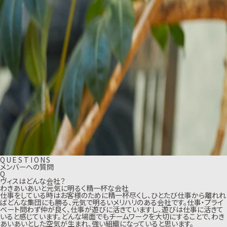
Q
U
E
S
T
I
O
N
S
メンバーへの質問
Q
ヴィスはどんな会社？
わきあいあいと元気に明るく精一杯な会社
仕事をしている時はお客様のために精一杯尽くし、ひとたび仕事から離れれ
ばどんな集団にも勝る、元気で明るいメリハリのある会社です。仕事・プライ
ベート問わず仲が良く、仕事が遊びに活きていますし、遊びは仕事に活きて
いると感じています。どんな場面でもチームワークを大切にすることで、わき
あいあいとした空気が生まれ、強い組織になっていると思います。