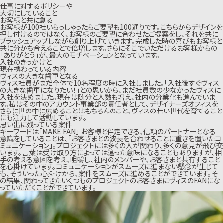
仕事に対するポリシーや
大切にしていること
お客様と共に創る
お客様が100社いらっしゃったらご要望も100通りです。こちらからデザインを
押し付けるのではなく、お客様のご要望に合わせたご提案をし、それを共に
ブラッシュアップしながら創り上げていきます。完成した時の喜びもお客様と
共に分かち合えることで倍増します。さらにそこでいただけるお客様からの
「ありがとう」が、最大のモチベーションとなっています。
入社のきっかけと
現在携わっている内容
ヴィスの大きな歯車となる
ヴィス社員がまだ全体で10名程度の時に入社しました。「入社後すぐヴィス
の大きな歯車になりたい！」との思いから、まだ社員数の少なかったヴィスに
入社を決めました。現在は随分と人数も増え、社内の分業化も進んでいま
す。私はその中のアカウント事業部の責任者として、デザイナーズオフィスを
さらに世の中に広めることはもちろんのこと、ヴィスの若い世代を育てること
にも注力して活動しています。
思い出に残っている案件
キーワードは「MAKE FAN」 お客様と伴走できる、信頼のパートナーとなる
意識をしていることは、「お客さまとの波長を合わせることに重きを置いたコ
ミュニケーション」。プロジェクトには多くの人が関わり、多くの意見が飛び交
います。言葉は受け取り方によっては違った意味になることもありますが、相
手の考える意図を考え、咀嚼し、社内のメンバーや、お客さまと共有すること
を心掛けています。コミュニケーションがスムーズに進まない懸念が生じて
も、そういった心掛けから、案件をスムーズに進めることができています。そ
の結果、関わってきたいくつものプロジェクトのお客さまにヴィスのFANにな
っていただくことができています。