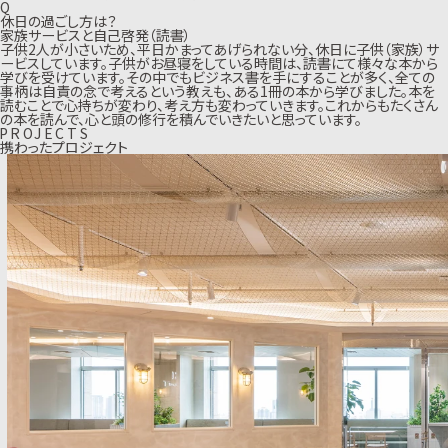
Q
休日の過ごし方は？
家族サービスと自己啓発（読書）
子供2人が小さいため、平日かまってあげられない分、休日に子供（家族）サ
ービスしています。子供がお昼寝をしている時間は、読書にて様々な本から
学びを受けています。その中でもビジネス書を手にすることが多く、全ての
事柄は自責の念で考えるという教えも、ある1冊の本から学びました。本を
読むことで心持ちが変わり、考え方も変わっていきます。これからもたくさん
の本を読んで、心と頭の修行を積んでいきたいと思っています。
P
R
O
J
E
C
T
S
携わったプロジェクト