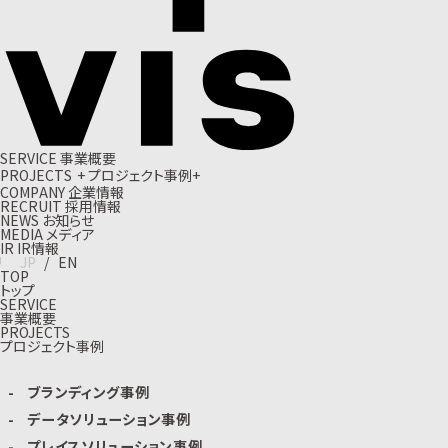
S
E
R
V
I
C
E
事
業
概
要
P
R
O
J
E
C
T
S
+
プ
ロ
ジ
ェ
ク
ト
事
例
+
C
O
M
P
A
N
Y
企
業
情
報
R
E
C
R
U
I
T
採
用
情
報
N
E
W
S
お
知
ら
せ
M
E
D
I
A
メ
デ
ィ
ア
I
R
I
R
情
報
J
P
/
E
N
TOP
トップ
SERVICE
事業概要
PROJECTS
プロジェクト事例
ブランディング事例
データソリューション事例
プレイスソリューション事例