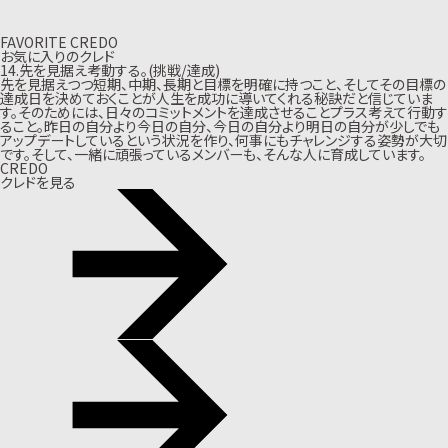
FAVORITE CREDO
お気に入りのクレド
14.先を見据え考動する。(挑戦/達成)
先を見据えつつ短期、中期、長期と目標を明確に持つこと、そしてその目標の
達成日を決めておくことが人生を成功に導いてくれる秘訣だと信じていま
す。そのためには、日々のコミットメントを達成させることプラス考えて行動す
ること。昨日の自分より今日の自分、今日の自分より明日の自分が少しでも
アップデートしているという状況を作り、何事にもチャレンジする姿勢が大切
です。そして、一緒に頑張っているメンバーも、そんな人に育成しています。
CREDO
クレドを見る