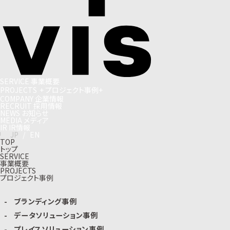
S
E
R
V
I
C
E
事
業
概
要
P
R
O
J
E
C
T
S
+
プ
ロ
ジ
ェ
ク
ト
事
例
+
C
O
M
P
A
N
Y
企
業
情
報
R
E
C
R
U
I
T
採
用
情
報
N
E
W
S
お
知
ら
せ
M
E
D
I
A
メ
デ
ィ
ア
I
R
I
R
情
報
J
P
/
E
N
TOP
トップ
SERVICE
事業概要
PROJECTS
プロジェクト事例
ブランディング事例
データソリューション事例
プレイスソリューション事例