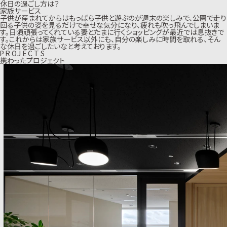
休日の過ごし方は？
家族サービス
子供が産まれてからはもっぱら子供と遊ぶのが週末の楽しみで、公園で走り
回る子供の姿を見るだけで幸せな気分になり、疲れも吹っ飛んでしまいま
す。日頃頑張ってくれている妻とたまに行くショッピングが最近では息抜きで
す。これからは家族サービス以外にも、自分の楽しみに時間を取れる、そん
な休日を過ごしたいなと考えております。
P
R
O
J
E
C
T
S
携わったプロジェクト