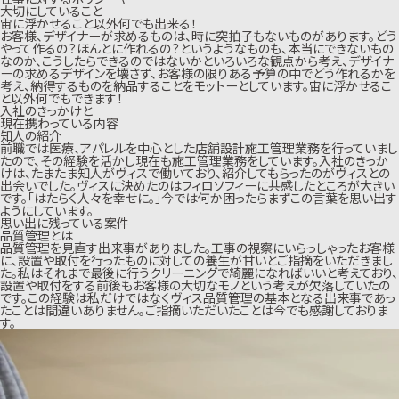
大切にしていること
宙に浮かせること以外何でも出来る！
お客様、デザイナーが求めるものは、時に突拍子もないものがあります。どう
やって作るの？ほんとに作れるの？というようなものも、本当にできないもの
なのか、こうしたらできるのではないかといろいろな観点から考え、デザイナ
ーの求めるデザインを壊さず、お客様の限りある予算の中でどう作れるかを
考え、納得するものを納品することをモットーとしています。宙に浮かせるこ
と以外何でもできます！
入社のきっかけと
現在携わっている内容
知人の紹介
前職では医療、アパレルを中心とした店舗設計施工管理業務を行っていまし
たので、その経験を活かし現在も施工管理業務をしています。入社のきっか
けは、たまたま知人がヴィスで働いており、紹介してもらったのがヴィスとの
出会いでした。ヴィスに決めたのはフィロソフィーに共感したところが大きい
です。「はたらく人々を幸せに。」今では何か困ったらまずこの言葉を思い出す
ようにしています。
思い出に残っている案件
品質管理とは
品質管理を見直す出来事がありました。工事の視察にいらっしゃったお客様
に、設置や取付を行ったものに対しての養生が甘いとご指摘をいただきまし
た。私はそれまで最後に行うクリーニングで綺麗になればいいと考えており、
設置や取付をする前後もお客様の大切なモノという考えが欠落していたの
です。この経験は私だけではなくヴィス品質管理の基本となる出来事であっ
たことは間違いありません。ご指摘いただいたことは今でも感謝しておりま
す。