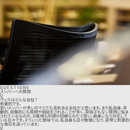
Q
U
E
S
T
I
O
N
S
メンバーへの質問
Q
ヴィスはどんな会社？
刺激的です。
若いメンバーが多いのでとても活気ある会社だと思います。また私自身、年
齢的、経験的にも質問や相談をされることが多く、突拍子もない質問に悩ま
されているものの、お客様も同様の目線なのだと思い、親身になり対応して
いる日々です。そういった意味では、私自身も日々勉強になり、非常に刺激的
な毎日を送っています。
Q