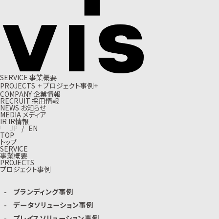
S
E
R
V
I
C
E
事
業
概
要
P
R
O
J
E
C
T
S
+
プ
ロ
ジ
ェ
ク
ト
事
例
+
C
O
M
P
A
N
Y
企
業
情
報
R
E
C
R
U
I
T
採
用
情
報
N
E
W
S
お
知
ら
せ
M
E
D
I
A
メ
デ
ィ
ア
I
R
I
R
情
報
J
P
/
E
N
TOP
トップ
SERVICE
事業概要
PROJECTS
プロジェクト事例
ブランディング事例
データソリューション事例
プレイスソリューション事例