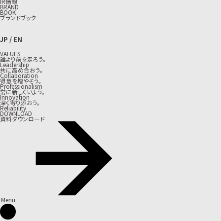
IR情報
BRAND
BOOK
ブランドブック
JP
/
EN
VALUES
誰より前を走ろう。
Leadership
共に高め合おう。
Collaboration
得意を増やそう。
Professionalism
常に新しくいよう。
Innovation
深く寄り添おう。
Reliability
DOWNLOAD
資料ダウンロード
Menu