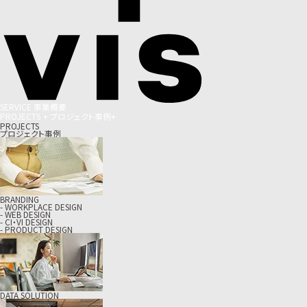
S
E
R
V
I
C
E
事
業
概
要
P
R
O
J
E
C
T
S
+
プ
ロ
ジ
ェ
ク
ト
事
例
+
PROJECTS
プロジェクト事例
BRANDING
- WORKPLACE DESIGN
- WEB DESIGN
- CI・VI DESIGN
- PRODUCT DESIGN
DATA SOLUTION