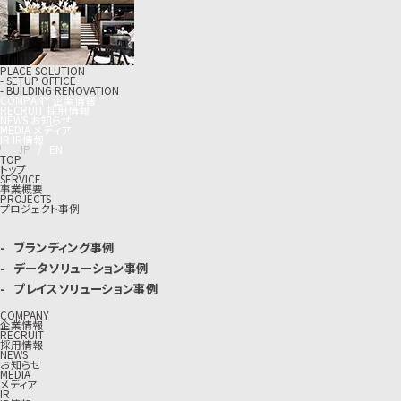
PLACE SOLUTION
- SETUP OFFICE
- BUILDING RENOVATION
C
O
M
P
A
N
Y
企
業
情
報
R
E
C
R
U
I
T
採
用
情
報
N
E
W
S
お
知
ら
せ
M
E
D
I
A
メ
デ
ィ
ア
I
R
I
R
情
報
J
P
/
E
N
TOP
トップ
SERVICE
事業概要
PROJECTS
プロジェクト事例
ブランディング事例
データソリューション事例
プレイスソリューション事例
COMPANY
企業情報
RECRUIT
採用情報
NEWS
お知らせ
MEDIA
メディア
IR