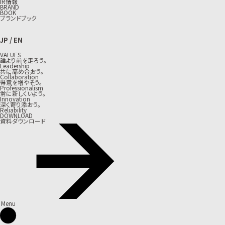
IR情報
BRAND
BOOK
ブランドブック
JP
/
EN
VALUES
誰より前を走ろう。
Leadership
共に高め合おう。
Collaboration
得意を増やそう。
Professionalism
常に新しくいよう。
Innovation
深く寄り添おう。
Reliability
DOWNLOAD
資料ダウンロード
Menu