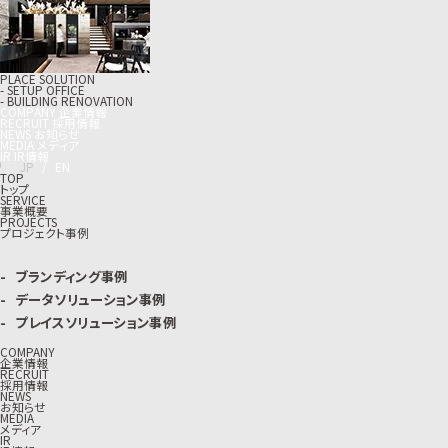
PLACE SOLUTION
- SETUP OFFICE
- BUILDING RENOVATION
C
O
M
P
A
N
Y
企
業
情
報
R
E
C
R
U
I
T
採
用
情
報
N
E
W
S
お
知
ら
せ
M
E
D
I
A
メ
デ
ィ
ア
I
R
I
R
情
報
J
P
/
E
N
TOP
トップ
SERVICE
事業概要
PROJECTS
プロジェクト事例
ブランディング事例
データソリューション事例
プレイスソリューション事例
COMPANY
企業情報
RECRUIT
採用情報
NEWS
お知らせ
MEDIA
メディア
IR