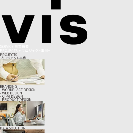
S
E
R
V
I
C
E
事
業
概
要
P
R
O
J
E
C
T
S
+
プ
ロ
ジ
ェ
ク
ト
事
例
+
PROJECTS
プロジェクト事例
BRANDING
- WORKPLACE DESIGN
- WEB DESIGN
- CI・VI DESIGN
- PRODUCT DESIGN
DATA SOLUTION