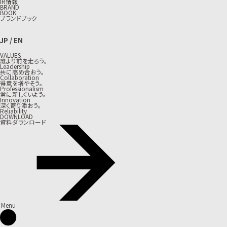
IR情報
BRAND
BOOK
ブランドブック
JP
/
EN
VALUES
誰より前を走ろう。
Leadership
共に高め合おう。
Collaboration
得意を増やそう。
Professionalism
常に新しくいよう。
Innovation
深く寄り添おう。
Reliability
DOWNLOAD
資料ダウンロード
Menu