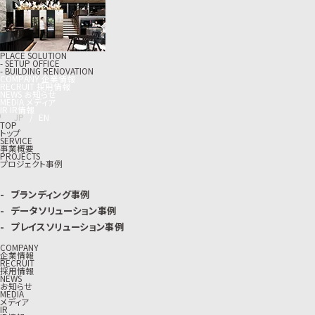
PLACE SOLUTION
- SETUP OFFICE
- BUILDING RENOVATION
C
O
M
P
A
N
Y
企
業
情
報
R
E
C
R
U
I
T
採
用
情
報
N
E
W
S
お
知
ら
せ
M
E
D
I
A
メ
デ
ィ
ア
I
R
I
R
情
報
J
P
/
E
N
TOP
トップ
SERVICE
事業概要
PROJECTS
プロジェクト事例
ブランディング事例
データソリューション事例
プレイスソリューション事例
COMPANY
企業情報
RECRUIT
採用情報
NEWS
お知らせ
MEDIA
メディア
IR