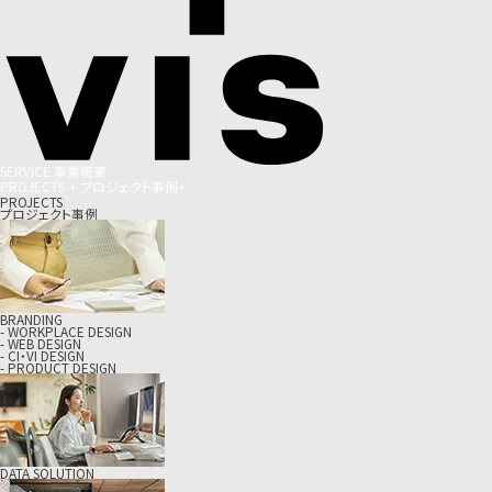
S
E
R
V
I
C
E
事
業
概
要
P
R
O
J
E
C
T
S
+
プ
ロ
ジ
ェ
ク
ト
事
例
+
PROJECTS
プロジェクト事例
BRANDING
- WORKPLACE DESIGN
- WEB DESIGN
- CI・VI DESIGN
- PRODUCT DESIGN
DATA SOLUTION