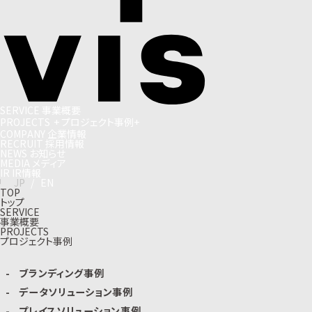
S
E
R
V
I
C
E
事
業
概
要
P
R
O
J
E
C
T
S
+
プ
ロ
ジ
ェ
ク
ト
事
例
+
C
O
M
P
A
N
Y
企
業
情
報
R
E
C
R
U
I
T
採
用
情
報
N
E
W
S
お
知
ら
せ
M
E
D
I
A
メ
デ
ィ
ア
I
R
I
R
情
報
J
P
/
E
N
TOP
トップ
SERVICE
事業概要
PROJECTS
プロジェクト事例
ブランディング事例
データソリューション事例
プレイスソリューション事例